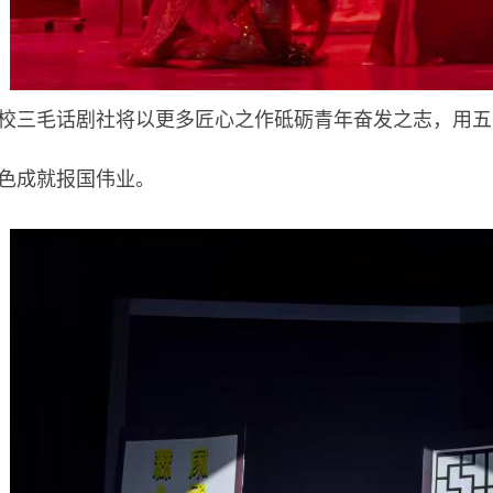
校三毛话剧社将以更多匠心之作砥砺青年奋发之志，用五
色成就报国伟业。