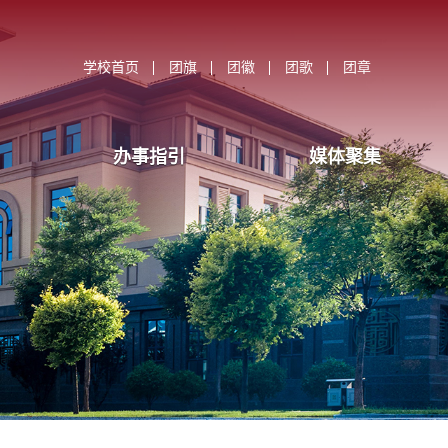
学校首页
团旗
团徽
团歌
团章
办事指引
媒体聚集