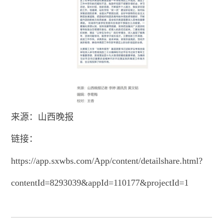
来源：山西晚报
链接：
https://app.sxwbs.com/App/content/detailshare.html?
contentId=8293039&appId=110177&projectId=1