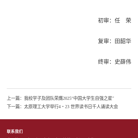
初审：任 荣
复审：田韶华
终审：史薛伟
上一篇：
我校学子及团队荣膺2025“中国大学生自强之星”
下一篇：
太原理工大学举行4・23 世界读书日千人诵读大会
联系我们